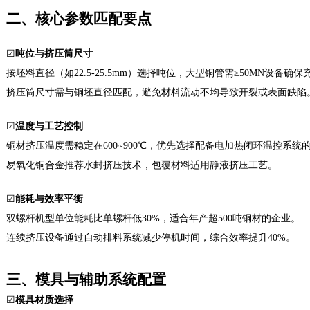
二、核心参数匹配要点
☑
吨位与挤压筒尺寸
按坯料直径（如
22.5-25.5mm）选择吨位，大型铜管需≥50MN设备确
挤压筒尺寸需与铜坯直径匹配，避免材料流动不均导致开裂或表面缺陷
☑
温度与工艺控制
铜材挤压温度需稳定在
600~900℃，优先选择配备电加热闭环温控系统的
易氧化铜合金推荐水封挤压技术，包覆材料适用静液挤压工艺
‌。
☑
能耗与效率平衡
双螺杆机型单位能耗比单螺杆低
30%，适合年产超500吨铜材的企业‌。
连续挤压设备通过自动排料系统减少停机时间，综合效率提升
40%‌。
三、模具与辅助系统配置
☑
模具材质选择