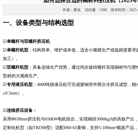
如何选择合适的铜材料挤压机（2025
作者：匿名 访问量：2386 发布时间：2025-02
一、设备类型与结构选型
☑
单螺杆与双螺杆挤压机
☑
单螺杆机型
‌：结构简单、维护成本低，适合小规模生产或低精度要求
加工）‌。
☑
双螺杆机型
‌：具备连续生产优势，通过同步旋转螺杆实现铜材均匀塑
型材的大规模生产‌。
☑
专用液压机型
‌：4000吨级液压机可完成紫铜管件两次冷挤压成型，
±0.5mm）‌。
☑
连续挤压设备
‌：
采用
Φ630mm挤压轮与650kW电机组合，实现铜排3000kg/h的高效产
定制化机型（如
TBJ300型）适配H60-65黄铜，支持5-100mm²截面产品