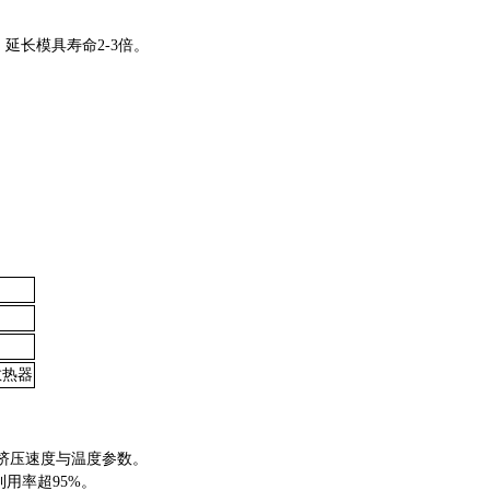
，延长模具寿命2-3倍‌。
‌。
散热器
挤压速度与温度参数‌。
用率超95%‌。