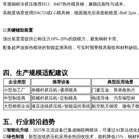
常规铜材冷挤压推荐
H13、8407热作模具钢，兼顾抗裂性与成本‌。
高精度场景使用
DAC55或LG模具钢，镜面抛光后表面粗糙度≤Ra0.2μm
☑
关键辅助装置
顶出装置需提供公称压力
10%-20%的脱模力，避免铜材卡滞‌。
配备超声波探伤模块的智能监测系统，可实时预警模具裂纹和材料缺陷
四、生产规模适配建议
企业类型
推荐设备
典型应用场景
小型加工厂
单螺杆挤压机
+通用模具
门窗五金、简单散热片
中型制造商
双螺杆挤压机
+定制模具
电缆导体、汽车铜型材
大型精密企业
液压连续挤压线
+智能温控系统
航空航天铜管、微电子
五、行业前沿趋势
☑
智能化升级
‌：2025年主流设备已集成物联网模块，可通过AI算法优化
☑
绿色制造
‌：新型连续挤压机采用余热回收技术，能耗降低15%，铜材利