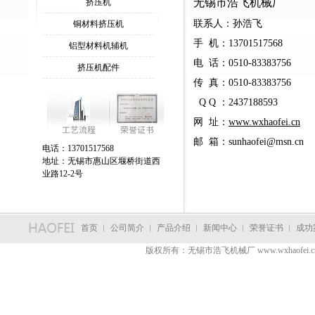
无锡市浩飞机械厂
挤压机
联系人：孙浩飞
铜材料挤压机
手 机：13701517568
铝型材料机辅机
电 话：0510-83383756
挤压机配件
传 真：0510-83383756
Q Q ：2437188593
网 址：
www.
wxhaofei.cn
邮 箱：
sunhaofei@msn.cn
电话：13701517568
地址：无锡市惠山区堰桥街道西
业路12-2号
首页
︳
公司简介
︳
产品介绍
︳
新闻中心
︳
荣誉证书
︳
成功
版权所有：无锡市浩飞机械厂 www.wxhaofei.c