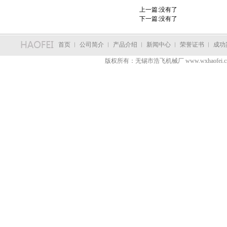
上一篇:没有了
下一篇:没有了
首页
︳
公司简介
︳
产品介绍
︳
新闻中心
︳
荣誉证书
︳
成功
版权所有：无锡市浩飞机械厂 www.wxhaofei.c