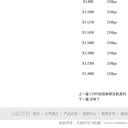
XJ-800
21Mpa
XJ-1000
21Mpa
XJ-1250
21Mpa
XJ-1630
21Mpa
XJ-1800
21Mpa
XJ-2000
21Mpa
XJ-2500
21Mpa
XJ-3000
21Mpa
上一篇:
1250T铝型材挤压机系列
下一篇:没有了
首页
︳
公司简介
︳
产品介绍
︳
新闻中心
︳
荣誉证书
︳
成功
版权所有：无锡市浩飞机械厂 www.wxhaofei.c